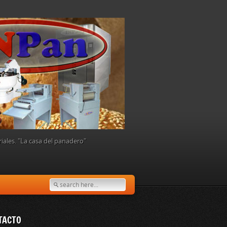
ales. "La casa del panadero"
TACTO