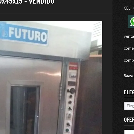
70x45x15 – VENDIDO
CEL: 
vent
comer
comp
Saave
ELE
Elegi
tu
máqu
OFE