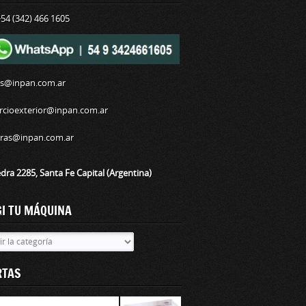
+54 (342) 466 1605
as@inpan.com.ar
cioexterior@inpan.com.ar
ras@inpan.com.ar
dra 2285, Santa Fe Capital (Argentina)
GI TU MÁQUINA
ina
RTAS